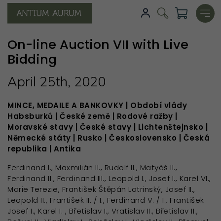
On-line Auction VII with Live
Bidding
April 25th, 2020
MINCE, MEDAILE A BANKOVKY | Období vlády
Habsburků | České země | Rodové ražby |
Moravské stavy | České stavy | Lichtenštejnsko |
Německé státy | Rusko | Československo | Česká
republika
| Antika
Ferdinand I., Maxmilián II., Rudolf II., Matyáš II.,
Ferdinand II., Ferdinand III., Leopold I., Josef I., Karel VI.,
Marie Terezie, František Štěpán Lotrinský, Josef II.,
Leopold II., František II. / I., Ferdinand V. / I., František
Josef I., Karel I.
, Břetislav I., Vratislav II., Břetislav II.,