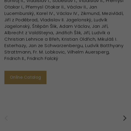
Bořivoj II., Vladislav I., Soběslav I., Vladislav II., Přemysl
Otakar I., Přemysl Otakar II., Václav II., Jan
Lucemburský, Karel IV., Václav IV., Zikmund, Mezivládí,
Jiří z Poděbrad, Vladislav II. Jagelonský, Ludvík
Jagelonský, Štěpán Šlik, Adam Václav, Jan Jiří,
Albrecht z Valdštejna, Jindřich Šlik, Jiří, Ludvík a
Christian Lehnice a Břeh, Kristian Oldřich, Mikuláš I.
Esterhazy, Jan ze Schwarzenbergu, Ludvík Batthyany
Strattmann, Fr. M. Lobkovic, Vilhelm Auersperg,
Fridrich II., Fridrich Falcký
Online Catalog