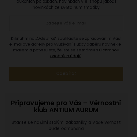
aukčních položkách, novinkách v e-shopu jakož i
novinkách ze světa numismatiky
Kliknutím na „Odebírat“ souhlasíte se zpracováním Vaší
e-mailové adresy pro využívání služby odběru novinek e-
mailem a potvrzujete, že jste se seznámili s
Ochranou
osobních údajů
.
Připravujeme pro Vás – Věrnostní
klub ANTIUM AURUM
Staňte se našimi stálými zákazníky a Vaše věrnost
bude odměněna