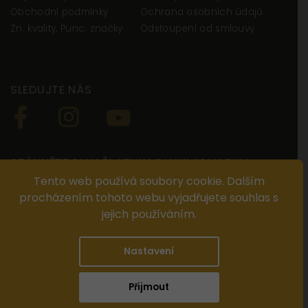
Obchodní podmínky
Ochrana osobních údajů
Zn. kvality, Punc. značky
Odstoupení od smlouvy
SLEDUJTE NÁS
STÁHNĚTE SI NAŠI APLIKACI NUMISMATIKA
Tento web používá soubory cookie. Dalším
procházením tohoto webu vyjadřujete souhlas s
jejich používáním.
© ANTIUM AURUM s.r.o. Všechna práva vyhrazena. Kopírování,
duplikování, reprodukce a distribuce obsahu jsou bez
Nastavení
předchozího písemného souhlasu ANTIUM AURUM s.r.o.
zakázány.
Design ANTIUM AURUM s.r.o., nakódoval
Shoptak.cz
Přijmout