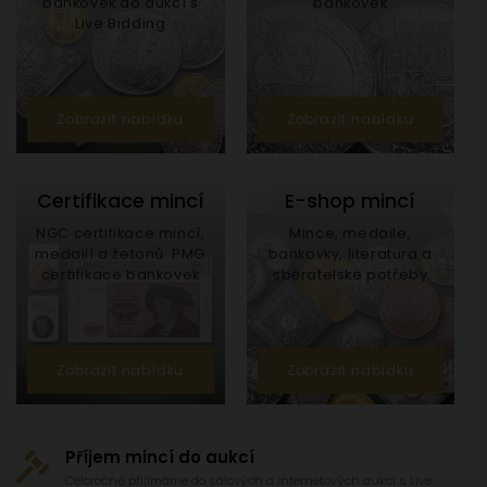
bankovek do aukcí s
bankovek
Live Bidding
Zobrazit nabídku
Zobrazit nabídku
Certifikace mincí
E-shop mincí
NGC certifikace mincí,
Mince, medaile,
medailí a žetonů. PMG
bankovky, literatura a
certifikace bankovek
sběratelské potřeby
Zobrazit nabídku
Zobrazit nabídku
Příjem mincí do aukcí
Celoročně přijímáme do sálových a internetových aukcí s Live