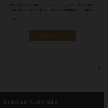
webových
Do naší sálové aukce s Live Bidding XXV, plánované
stránek
na 11. září 2026 v Praze, přijímáme mince a medaile.
na
základě
Přečíst více ››
toho, jak
se
webové
Další novinky
stránky
používají.
Uživatelská
zkušenost
Aby naše
webové
stránky
fungovaly
při vaší
KONTAKTUJTE NÁS
návštěvě co
nejlépe.