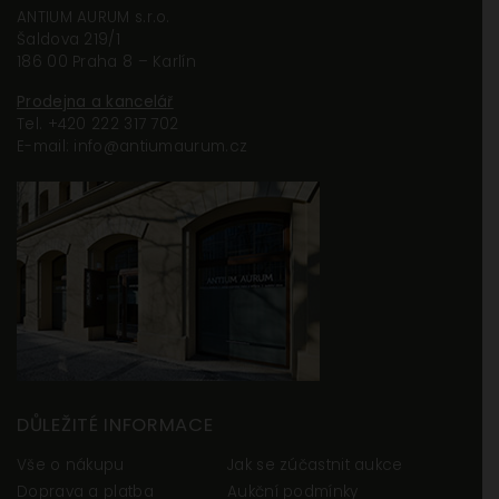
ANTIUM AURUM s.r.o.
Pokud tyto
Šaldova 219/1
cookies
186 00 Praha 8 – Karlín
odmítnete,
některé
Prodejna a kancelář
funkce z
Tel. +420 222 317 702
E-mail: info@antiumaurum.cz
webu zmizí.
Profilující účely
(marketingové)
Abychom vám
mohli zobrazovat
relevantní obsah
a reklamy, které
pro vás mohou
být zajímavé a
DŮLEŽITÉ INFORMACE
užitečné.
Vše o nákupu
Jak se zúčastnit aukce
Doprava a platba
Aukční podmínky