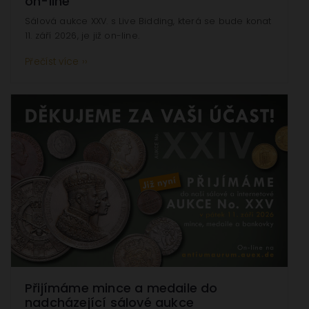
on-line
aktivní
nelze
Sálová aukce XXV. s Live Bidding, která se bude konat
11. září 2026, je již on-line.
vypnout)
Tyto
Přečíst více ››
cookies
jsou
potřeba,
aby web
fungoval
správně
Statistiky
Abychom
mohli
zlepšovat
funkčnost
a
Přijímáme mince a medaile do
strukturu
nadcházející sálové aukce