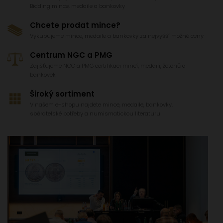
Bidding mince, medaile a bankovky
Chcete prodat mince?
Vykupujeme mince, medaile a bankovky za nejvyšší možné ceny
Centrum NGC a PMG
Zajišťujeme NGC a PMG certifikaci mincí, medailí, žetonů a
bankovek
Široký sortiment
V našem e-shopu najdete mince, medaile, bankovky,
sběratelské potřeby a numismatickou literaturu