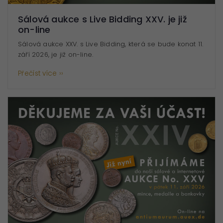
(vždy
aktivní
Sálová aukce s Live Bidding XXV. je již
nelze
on-line
vypnout)
Sálová aukce XXV. s Live Bidding, která se bude konat 11.
Tyto
září 2026, je již on-line.
cookies
Přečíst více ››
jsou
potřeba,
aby web
fungoval
správně
Statistiky
Abychom
mohli
zlepšovat
funkčnost
a