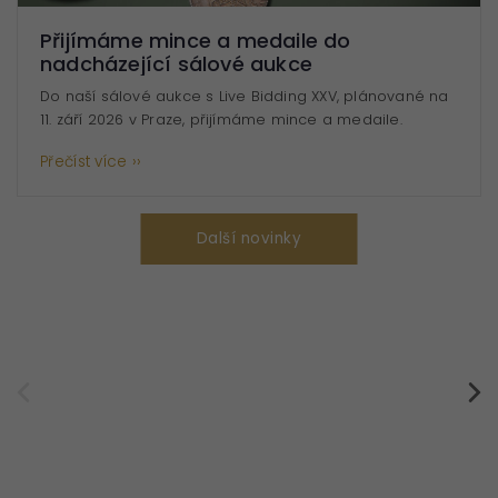
strukturu
webových
Přijímáme mince a medaile do
stránek
nadcházející sálové aukce
na
Do naší sálové aukce s Live Bidding XXV, plánované na
základě
11. září 2026 v Praze, přijímáme mince a medaile.
toho, jak
se
Přečíst více ››
webové
stránky
používají.
Další novinky
Uživatelská
zkušenost
Aby naše
webové
stránky
fungovaly
při vaší
návštěvě co