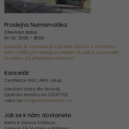
Prodejna Numismatika:
Otevírací doba:
Út-Čt: 13:00 – 18:00
Kancelář je otevřena pro podání žádostí o certifikaci
NGC a PMG, pro nákupy a zasílání do aukcí, od pondělí
do pátku, po předchozí rezervaci.
Kancelář:
Certifikace NGC, PMG, výkup
Otevírací doba dle dohody
Sjednání termínu na 222317702
nebo na
info@antiumaurum.cz
Jak se k nám dostanete:
Metro B stanice Křižíkova
Tramvaj 3,8,24 stanice Křižíkova