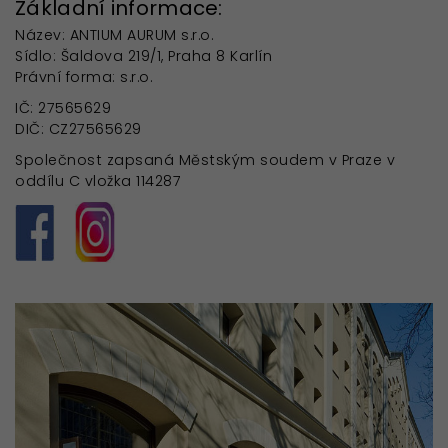
Základní informace:
Název: ANTIUM AURUM s.r.o.
Sídlo: Šaldova 219/1, Praha 8 Karlín
Právní forma: s.r.o.
IČ: 27565629
DIČ: CZ27565629
Společnost zapsaná Městským soudem v Praze v
oddílu C vložka 114287