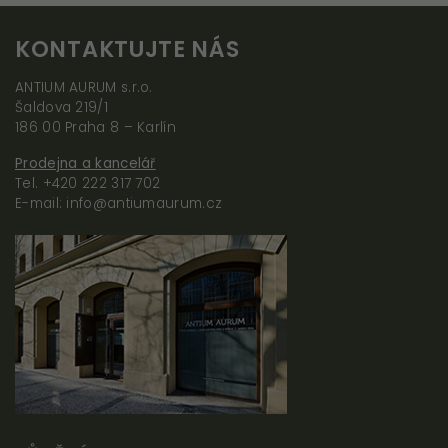
nejlépe.
Pokud tyto
KONTAKTUJTE NÁS
cookies
ANTIUM AURUM s.r.o.
odmítnete,
Šaldova 219/1
některé
186 00 Praha 8 – Karlín
funkce z
webu zmizí.
Prodejna a kancelář
Tel. +420 222 317 702
E-mail: info@antiumaurum.cz
Profilující účely
(marketingové)
Abychom vám
mohli zobrazovat
relevantní obsah
a reklamy, které
pro vás mohou
být zajímavé a
užitečné.