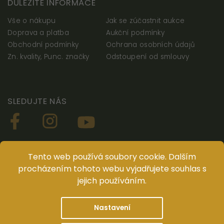
DŮLEŽITÉ INFORMACE
Vše o nákupu
Jak se zúčastnit aukce
Doprava a platba
Aukční podmínky
Obchodní podmínky
Ochrana osobních údajů
Zn. kvality, Punc. značky
Odstoupení od smlouvy
SLEDUJTE NÁS
STÁHNĚTE SI NAŠI APLIKACI NUMISMATIKA
Tento web používá soubory cookie. Dalším
procházením tohoto webu vyjadřujete souhlas s
jejich používáním.
© ANTIUM AURUM s.r.o. Všechna práva vyhrazena. Kopírování,
Nastavení
duplikování, reprodukce a distribuce obsahu jsou bez předchozího
písemného souhlasu ANTIUM AURUM s.r.o. zakázány.