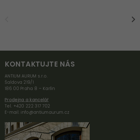
Nezbytné
(vždy
aktivní
nelze
vypnout)
Tyto
KONTAKTUJTE NÁS
cookies
jsou
ANTIUM AURUM s.r.o.
potřeba,
Šaldova 219/1
aby web
186 00 Praha 8 – Karlín
fungoval
Prodejna a kancelář
správně
Tel. +420 222 317 702
E-mail: info@antiumaurum.cz
Statistiky
Abychom
mohli