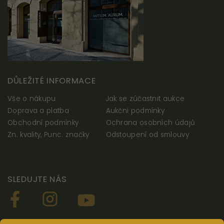
zlepšovat
funkčnost
a
strukturu
webových
stránek
na
DŮLEŽITÉ INFORMACE
základě
toho, jak
Vše o nákupu
Jak se zúčastnit aukce
se
Doprava a platba
Aukční podmínky
webové
Obchodní podmínky
Ochrana osobních údajů
stránky
Zn. kvality, Punc. značky
Odstoupení od smlouvy
používají.
SLEDUJTE NÁS
Uživatelská
zkušenost
Aby naše
webové