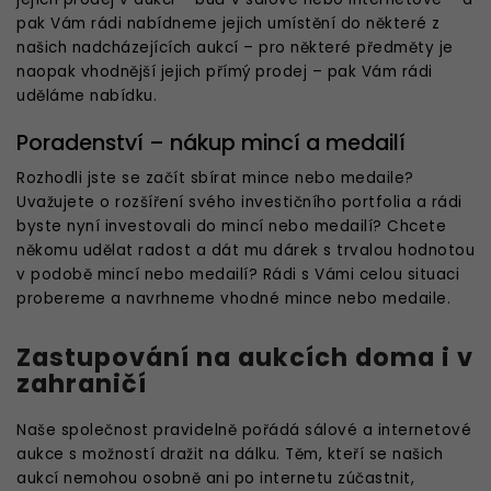
pak Vám rádi nabídneme jejich umístění do některé z
našich nadcházejících aukcí – pro některé předměty je
naopak vhodnější jejich přímý prodej – pak Vám rádi
uděláme nabídku.
Poradenství – nákup mincí a medailí
Rozhodli jste se začít sbírat mince nebo medaile?
Uvažujete o rozšíření svého investičního portfolia a rádi
byste nyní investovali do mincí nebo medailí? Chcete
někomu udělat radost a dát mu dárek s trvalou hodnotou
v podobě mincí nebo medailí? Rádi s Vámi celou situaci
probereme a navrhneme vhodné mince nebo medaile.
Zastupování na aukcích doma i v
zahraničí
Naše společnost pravidelně pořádá sálové a internetové
aukce s možností dražit na dálku. Těm, kteří se našich
aukcí nemohou osobně ani po internetu zúčastnit,