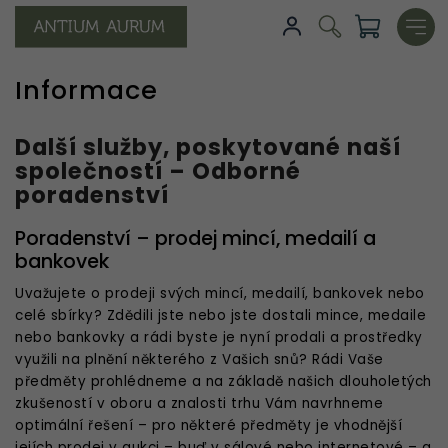
Informace
Další služby, poskytované naší
společností – Odborné
poradenství
Poradenství – prodej mincí, medailí a
bankovek
Uvažujete o prodeji svých mincí, medailí, bankovek nebo
celé sbírky? Zdědili jste nebo jste dostali mince, medaile
nebo bankovky a rádi byste je nyní prodali a prostředky
využili na plnění některého z Vašich snů? Rádi Vaše
předměty prohlédneme a na základě našich dlouholetých
zkušeností v oboru a znalosti trhu Vám navrhneme
optimální řešení – pro některé předměty je vhodnější
jejích prodej v aukci – buď v sálové nebo internetové – a