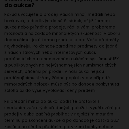
do aukce?
Pokud uvažujete o prodeji Vašich mincí, medailí nebo
bankovek, jednotlivých kusů či sbírek, ať již formou
aukce nebo přímého prodeje, rádi s Vámi probereme
možnosti a na základě mnohaletých zkušeností v oboru
doporučíme, jaká forma prodeje je pro Vaše předměty
nejvhodnější. Po dohodě zařadíme předměty do jedné
z našich sálových nebo internetových aukcí,
probíhajících na renomovaném aukčním systému AUEX
a publikovaných na nejvýznamnějších numismatických
servrech, přičemž při prodeji v naší aukci nejsou
prodávajícímu strženy žádné poplatky a v případě
mimořádných položek může být po dohodě poskytnuta
záloha až do výše vyvolávací ceny předem.
Při předání mincí do aukcí obdržíte protokol s
uvedením veškerých předaných položek; vyúčtování po
prodeji v aukci začíná probíhat v nejbližším možném
termínu po skončení aukce a po dohodě je částka buď
zaslána na účet s předáním potvrzení banky nebo v