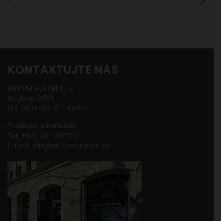
Nezbytné
(vždy
aktivní
nelze
vypnout)
KONTAKTUJTE NÁS
Tyto
cookies
ANTIUM AURUM s.r.o.
jsou
Šaldova 219/1
186 00 Praha 8 – Karlín
potřeba,
aby web
Prodejna a kancelář
fungoval
Tel. +420 222 317 702
správně
E-mail: info@antiumaurum.cz
Statistiky
Abychom
mohli
zlepšovat