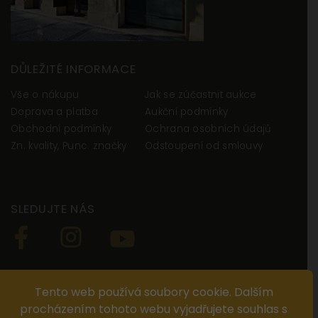
funkčnost
a
strukturu
webových
DŮLEŽITÉ INFORMACE
stránek
na
Vše o nákupu
Jak se zúčastnit aukce
základě
Doprava a platba
Aukční podmínky
toho, jak
Obchodní podmínky
Ochrana osobních údajů
se
Zn. kvality, Punc. značky
Odstoupení od smlouvy
webové
stránky
používají.
SLEDUJTE NÁS
Uživatelská
zkušenost
Aby naše
STÁHNĚTE SI NAŠI APLIKACI NUMISMATIKA
webové
Tento web používá soubory cookie. Dalším
stránky
procházením tohoto webu vyjadřujete souhlas s
fungovaly