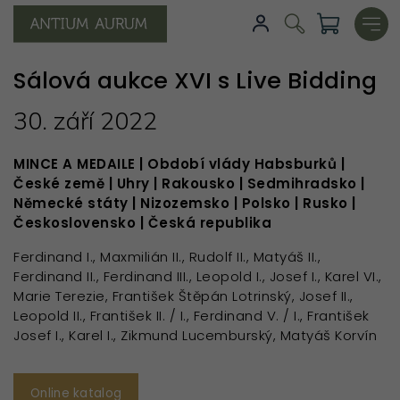
Sálová aukce XVI s Live Bidding
30. září 2022
MINCE A MEDAILE | Období vlády Habsburků |
České země | Uhry | Rakousko | Sedmihradsko |
Německé státy | Nizozemsko | Polsko | Rusko |
Československo | Česká republika
Ferdinand I., Maxmilián II., Rudolf II., Matyáš II.,
Ferdinand II., Ferdinand III., Leopold I., Josef I., Karel VI.,
Marie Terezie, František Štěpán Lotrinský, Josef II.,
Leopold II., František II. / I., Ferdinand V. / I., František
Josef I., Karel I., Zikmund Lucemburský, Matyáš Korvín
Online katalog