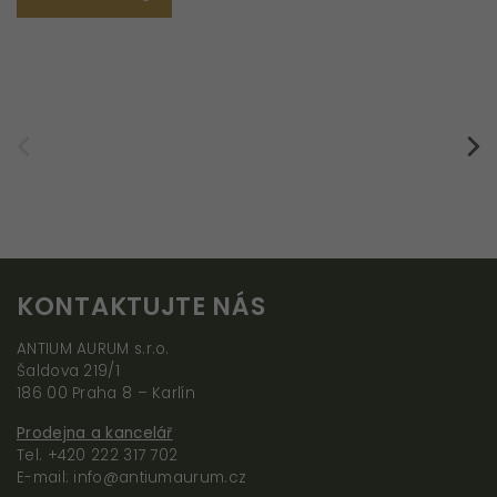
KONTAKTUJTE NÁS
ANTIUM AURUM s.r.o.
Šaldova 219/1
186 00 Praha 8 – Karlín
Prodejna a kancelář
Tel. +420 222 317 702
E-mail: info@antiumaurum.cz