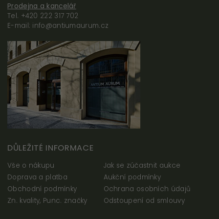
vypnout)
Prodejna a kancelář
Tel. +420 222 317 702
Tyto
E-mail: info@antiumaurum.cz
cookies
jsou
potřeba,
aby web
fungoval
správně
Statistiky
Abychom
mohli
DŮLEŽITÉ INFORMACE
zlepšovat
Vše o nákupu
Jak se zúčastnit aukce
funkčnost
a
Doprava a platba
Aukční podmínky
strukturu
Obchodní podmínky
Ochrana osobních údajů
webových
Zn. kvality, Punc. značky
Odstoupení od smlouvy
stránek