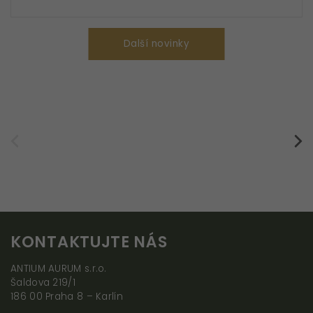
Další novinky
KONTAKTUJTE NÁS
Nezbytné
ANTIUM AURUM s.r.o.
(vždy
Šaldova 219/1
aktivní
186 00 Praha 8 – Karlín
nelze